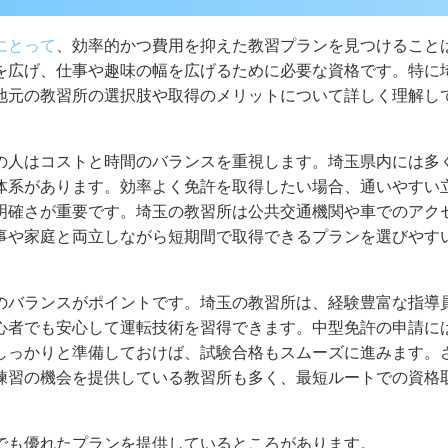
にとって
、効率的かつ費用を抑えた教習プランを見つけること
を広げ、仕事や趣味の幅を広げるために必要な資格です。特に
地元の教習所の選択肢や取得のメリットについて詳しく理解し
の人はコストと時間のバランスを重視します。埼玉県内には多
体系があります。効率よく免許を取得したい場合、通いやすい
明確さが重要です。埼玉の教習所は公共交通機関や車でのアク
事や家庭と両立しながら短期間で取得できるプランを選びやす
のバランスがポイントです。埼玉の教習所は、経験豊富な指導
心者でも安心して運転技術を習得できます。中型免許の申請に
しっかりと準備しておけば、試験合格もスムーズに進みます。
練習の機会を提供している教習所も多く、最短ルートでの資格
でも優れたプランを提供しているところがあります。