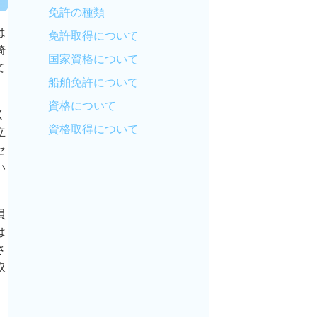
免許の種類
は
免許取得について
埼
国家資格について
て
船舶免許について
資格について
く
資格取得について
立
セ
い
員
は
さ
取